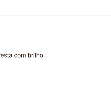
sta com brilho
ço