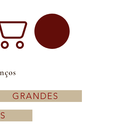
enços
GRANDES
S