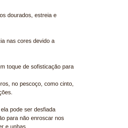
s dourados, estreia e
a nas cores devido a
um toque de sofisticação para
os, no pescoço, como cinto,
ções.
ela pode ser desfiada
ção para não enroscar nos
per e unhas.