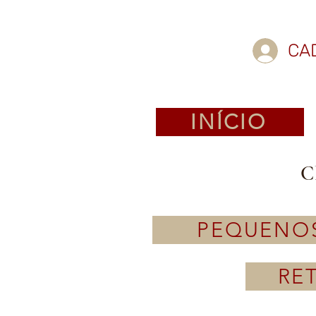
CA
INÍCIO
C
PEQUENO
RE