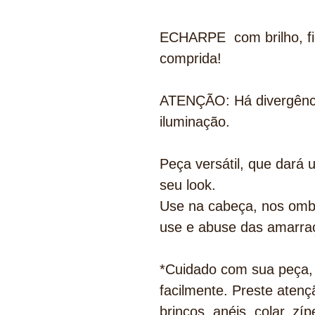
ECHARPE com brilho, fio
comprida!
ATENÇÃO: Há divergênci
iluminação.
Peça versátil, que dará 
seu look.
Use na cabeça, nos ombr
use e abuse das amarra
*Cuidado com sua peça, 
facilmente. Preste aten
brincos, anéis, colar, zí