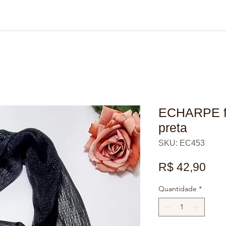
ECHARPE fe
preta
SKU: EC453
Pre
R$ 42,90
Quantidade
*