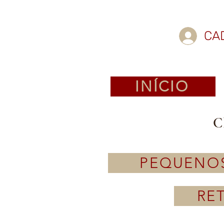
CA
INÍCIO
C
PEQUENO
RE