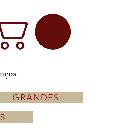
enços
GRANDES
S