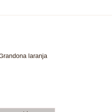
randona laranja
ço