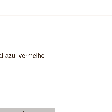
l azul vermelho
ço