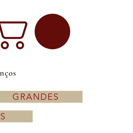
enços
GRANDES
S