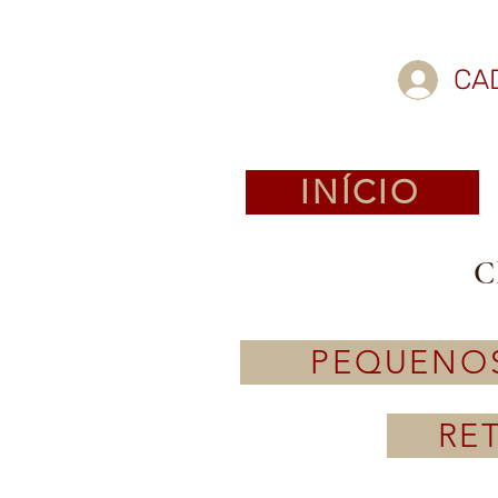
CA
INÍCIO
C
PEQUENO
RE