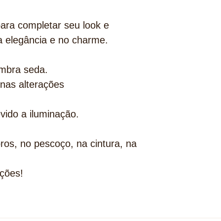
ara completar seu look e
a elegância e no charme.
embra seda.
nas alterações
evido a iluminação.
os, no pescoço, na cintura, na
ções!