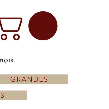
enços
GRANDES
S