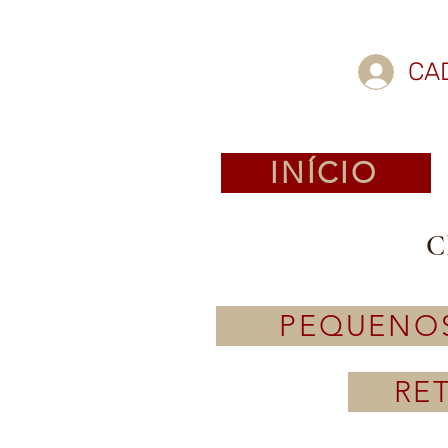
CA
INÍCIO
C
PEQUENO
RE