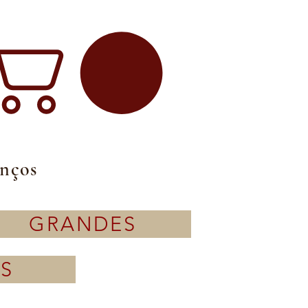
enços
GRANDES
S