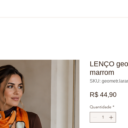
LENÇO geom
marrom
SKU: geometr.lara
Pre
R$ 44,90
Quantidade
*