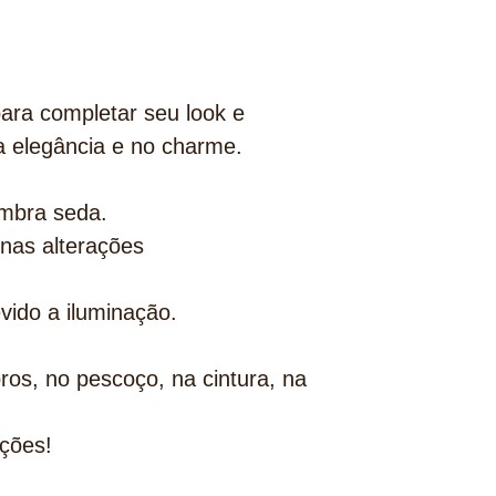
ara completar seu look e
a elegância e no charme.
embra seda.
nas alterações
evido a iluminação.
os, no pescoço, na cintura, na
ções!