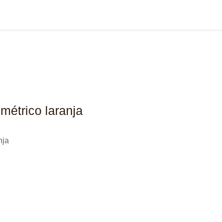
étrico laranja
nja
ço