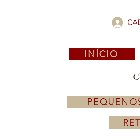
CA
INÍCIO
C
PEQUENO
RE