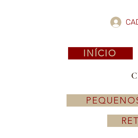
CA
INÍCIO
C
PEQUENO
RE