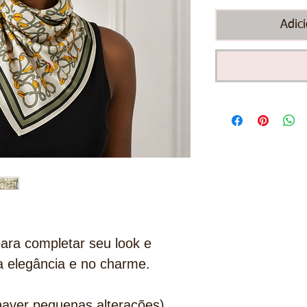
Adic
ara completar seu look e
a elegância e no charme.
aver pequenas alterações)