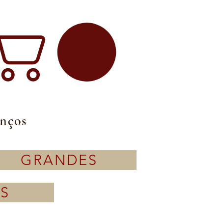
enços
GRANDES
S