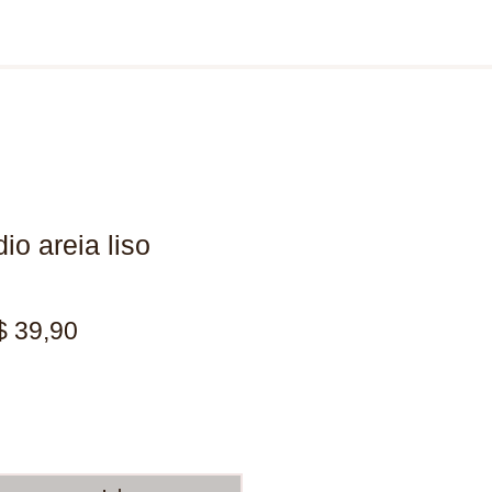
o areia liso
eço
Preço
$ 39,90
rmal
promocional