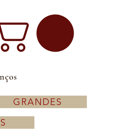
enços
GRANDES
S