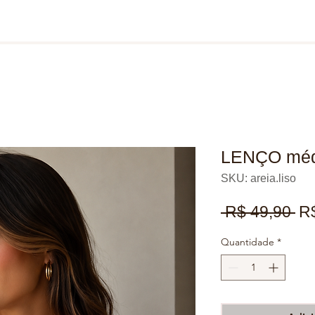
LENÇO médi
SKU: areia.liso
Pr
 R$ 49,90 
R
no
Quantidade
*