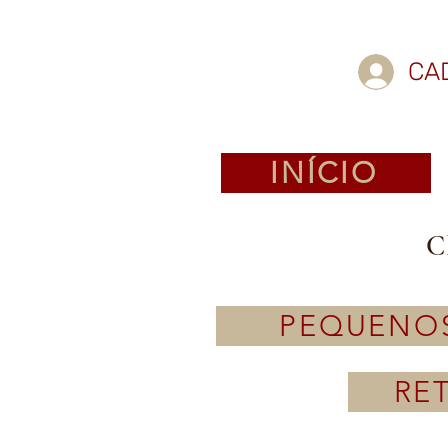
CA
INÍCIO
C
PEQUENO
RE