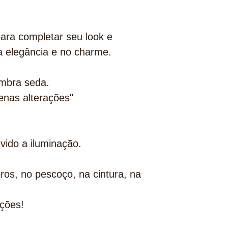
ara completar seu look e
a elegância e no charme.
embra seda.
nas alterações"
evido a iluminação.
os, no pescoço, na cintura, na
ções!