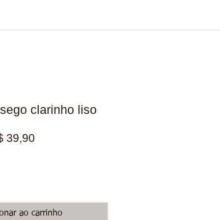
ego clarinho liso
eço
Preço
$ 39,90
rmal
promocional
ionar ao carrinho