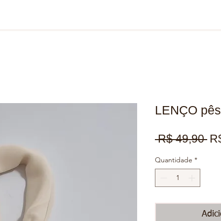
LENÇO pêss
Pr
 R$ 49,90 
R
no
Quantidade
*
Adic