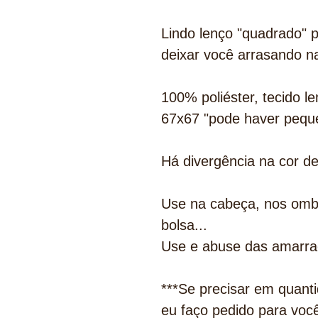
Lindo lenço "quadrado" p
deixar você arrasando n
100% poliéster, tecido l
67x67 "pode haver peque
Há divergência na cor d
Use na cabeça, nos ombr
bolsa...
Use e abuse das amarra
***Se precisar em quant
eu faço pedido para voc