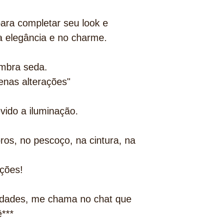
ara completar seu look e
a elegância e no charme.
embra seda.
nas alterações"
evido a iluminação.
os, no pescoço, na cintura, na
ções!
idades, me chama no chat que
ê***