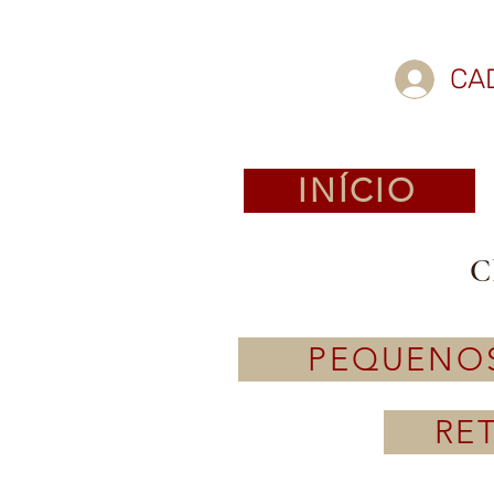
CA
INÍCIO
C
PEQUENO
RE