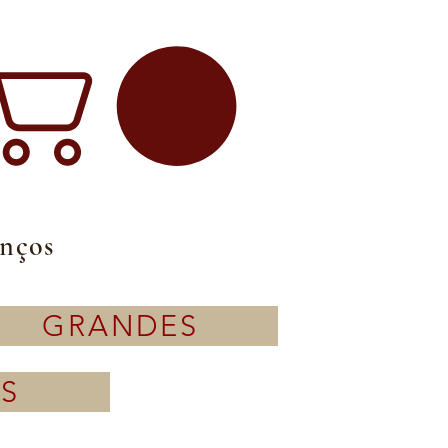
enços
GRANDES
S