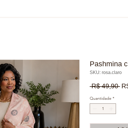
Pashmina ca
SKU: rosa.claro
Pr
 R$ 49,90 
R
no
Quantidade
*