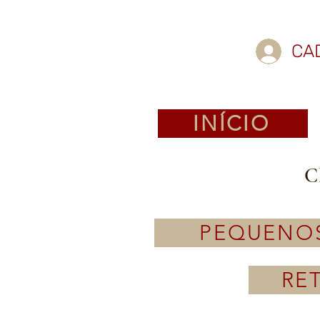
CA
INÍCIO
C
PEQUENO
RE