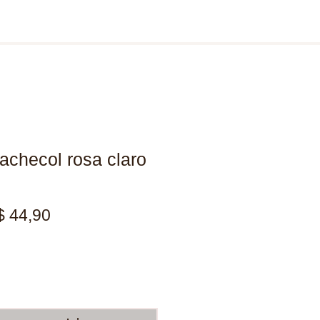
checol rosa claro
eço
Preço
$ 44,90
rmal
promocional