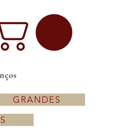
enços
GRANDES
S